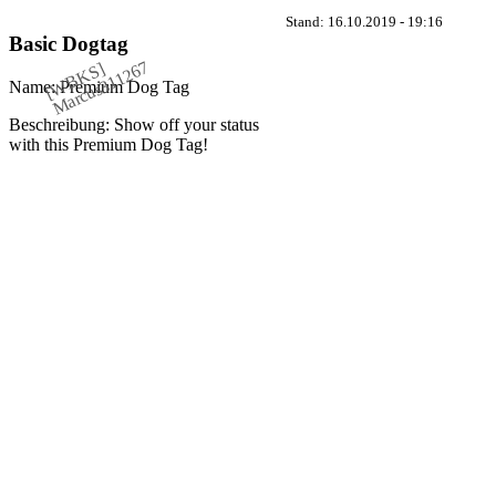
Stand: 16.10.2019 - 19:16
Basic Dogtag
Marcus311267
[WBKS]
Name: Premium Dog Tag
Beschreibung: Show off your status
with this Premium Dog Tag!