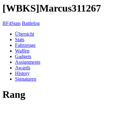
[WBKS]Marcus311267
BF4Stats
Battlelog
Übersicht
Stats
Fahrzeuge
Waffen
Gadgets
Assignments
Awards
History
Signaturen
Rang